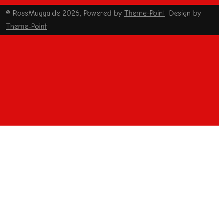
© RossMugga.de 2026, Powered by
Theme-Point
. Design by
Theme-Point