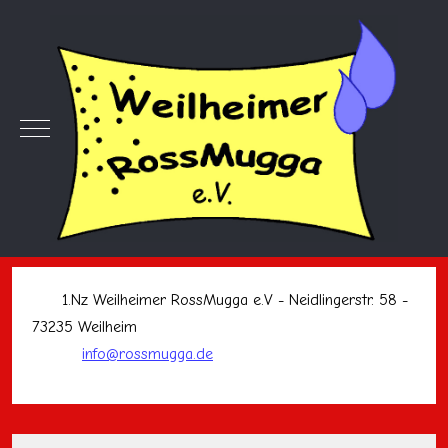
Mobile Menu Toggle
1.Nz Weilheimer RossMugga e.V - Neidlingerstr. 58 -
73235 Weilheim
info@rossmugga.de