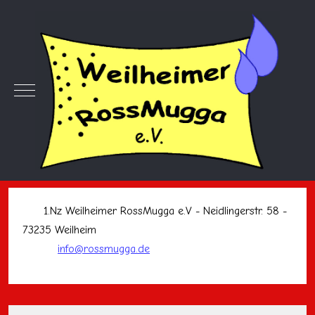
Mobile Menu Toggle
1.Nz Weilheimer RossMugga e.V - Neidlingerstr. 58 -
73235 Weilheim
info@rossmugga.de