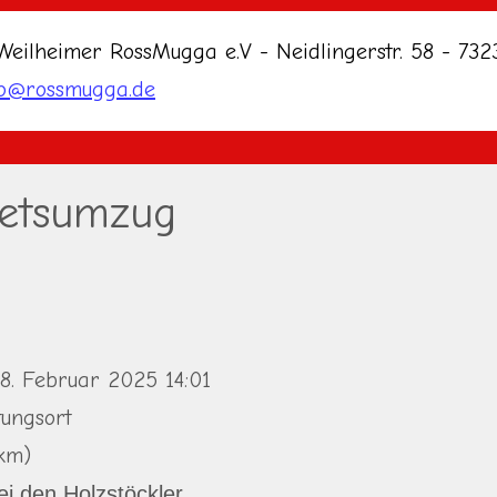
Weilheimer RossMugga e.V - Neidlingerstr. 58 - 73
fo@rossmugga.de
etsumzug
 8. Februar 2025
14:01
tungsort
0km)
i den Holzstöckler