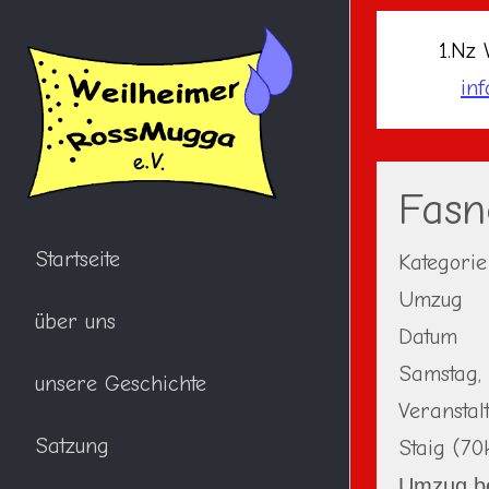
1.Nz 
in
Fasn
Startseite
Kategorie
Umzug
über uns
Datum
Samstag,
unsere Geschichte
Veranstal
Satzung
Staig (7
Umzug be