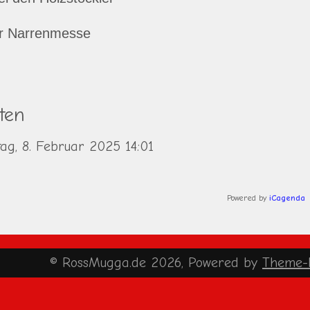
r Narrenmesse
aten
ag, 8. Februar 2025
14:01
Powered by
iCagenda
© RossMugga.de 2026, Powered by
Theme-P